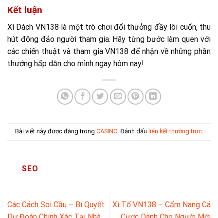
Kết luận
Xì Dách VN138 là một trò chơi đổi thưởng đầy lôi cuốn, thu
hút đông đảo người tham gia. Hãy từng bước làm quen với
các chiến thuật và tham gia VN138 để nhận về những phần
thưởng hấp dẫn cho mình ngay hôm nay!
Bài viết này được đăng trong
CASINO
. Đánh dấu
liên kết thường trực
.
SEO
Các Cách Soi Cầu – Bí Quyết
Xì Tố VN138 – Cẩm Nang Cá
Dự Đoán Chính Xác Tại Nhà
Cược Dành Cho Người Mới