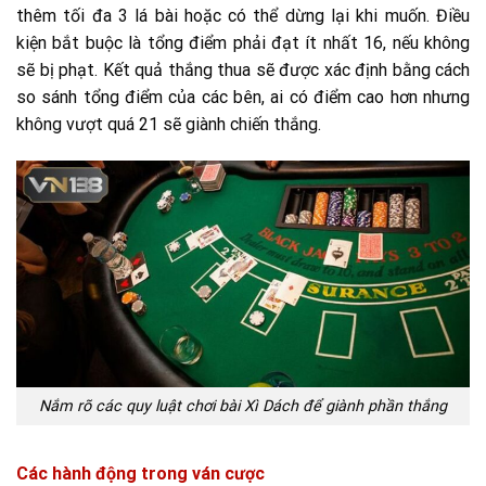
thêm tối đa 3 lá bài hoặc có thể dừng lại khi muốn. Điều
kiện bắt buộc là tổng điểm phải đạt ít nhất 16, nếu không
sẽ bị phạt. Kết quả thắng thua sẽ được xác định bằng cách
so sánh tổng điểm của các bên, ai có điểm cao hơn nhưng
không vượt quá 21 sẽ giành chiến thắng.
Nắm rõ các quy luật chơi bài Xì Dách để giành phần thắng
Các hành động trong ván cược