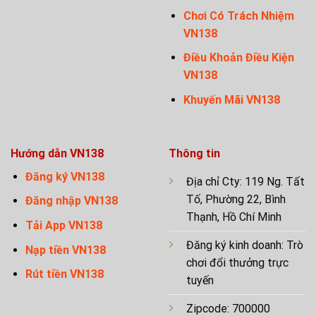
Chơi Có Trách Nhiệm
VN138
Điều Khoản Điều Kiện
VN138
Khuyến Mãi VN138
Hướng dẫn VN138
Thông tin
Đăng ký VN138
Địa chỉ Cty: 119 Ng. Tất
Tố, Phường 22, Bình
Đăng nhập VN138
Thạnh, Hồ Chí Minh
Tải App VN138
Đăng ký kinh doanh: Trò
Nạp tiền VN138
chơi đổi thưởng trực
Rút ti
ề
n VN138
tuyến
Zipcode: 700000