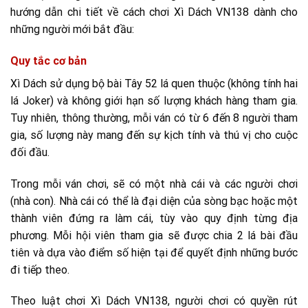
hướng dẫn chi tiết về cách chơi Xì Dách VN138 dành cho
những người mới bắt đầu:
Quy tắc cơ bản
Xì Dách sử dụng bộ bài Tây 52 lá quen thuộc (không tính hai
lá Joker) và không giới hạn số lượng khách hàng tham gia.
Tuy nhiên, thông thường, mỗi ván có từ 6 đến 8 người tham
gia, số lượng này mang đến sự kịch tính và thú vị cho cuộc
đối đầu.
Trong mỗi ván chơi, sẽ có một nhà cái và các người chơi
(nhà con). Nhà cái có thể là đại diện của sòng bạc hoặc một
thành viên đứng ra làm cái, tùy vào quy định từng địa
phương. Mỗi hội viên tham gia sẽ được chia 2 lá bài đầu
tiên và dựa vào điểm số hiện tại để quyết định những bước
đi tiếp theo.
Theo luật chơi Xì Dách VN138, người chơi có quyền rút