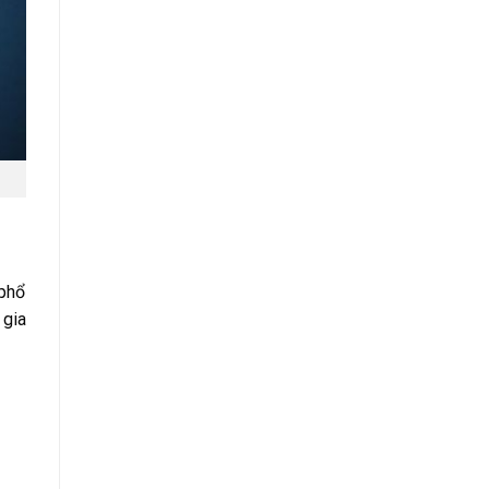
 phổ
 gia