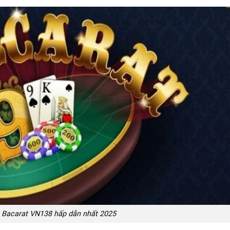
 Bacarat VN138 hấp dẫn nhất 2025