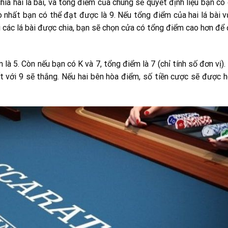
hia hai lá bài, và tổng điểm của chúng sẽ quyết định liệu bạn có
o nhất bạn có thể đạt được là 9. Nếu tổng điểm của hai lá bài 
hi các lá bài được chia, bạn sẽ chọn cửa có tổng điểm cao hơn để
là 5. Còn nếu bạn có K và 7, tổng điểm là 7 (chỉ tính số đơn vị).
t với 9 sẽ thắng. Nếu hai bên hòa điểm, số tiền cược sẽ được 