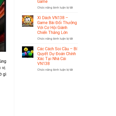
Game
Thông
Người
Minh
Mới
ở
Chức năng bình luận bị tắt
Để
Xì
Giành
Tố
Xì Dách VN138 –
Chiến
VN138
Game Bài Đổi Thưởng
Thắng
–
Với Cơ Hội Giành
Cẩm
Chiến Thắng Lớn
Nang
Cá
ở
Chức năng bình luận bị tắt
Cược
Xì
Dành
Dách
Các Cách Soi Cầu – Bí
Cho
VN138
Quyết Dự Đoán Chính
Người
–
Xác Tại Nhà Cái
Mới
Game
cùng
VN138
Vào
Bài
 vị.
Game
Đổi
ở
Chức năng bình luận bị tắt
ờ gì
Thưởng
Các
Với
Cách
Cơ
Soi
Hội
Cầu
Giành
–
Chiến
Bí
Thắng
Quyết
Lớn
Dự
Đoán
Chính