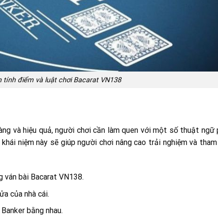
h tính điểm và luật chơi Bacarat VN138
àng và hiệu quả, người chơi cần làm quen với một số thuật ngữ
 khái niệm này sẽ giúp người chơi nâng cao trải nghiệm và tham
ng ván bài Bacarat VN138.
ửa của nhà cái.
à Banker bằng nhau.