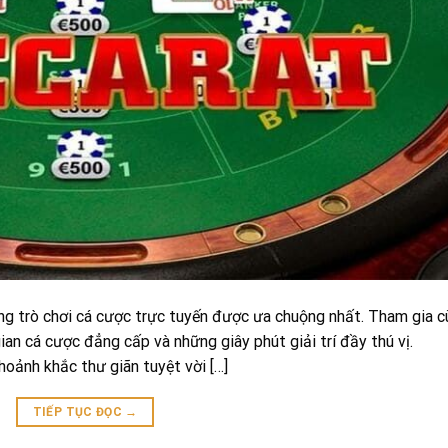
ng trò chơi cá cược trực tuyến được ưa chuộng nhất. Tham gia c
an cá cược đẳng cấp và những giây phút giải trí đầy thú vị.
oảnh khắc thư giãn tuyệt vời […]
TIẾP TỤC ĐỌC
→