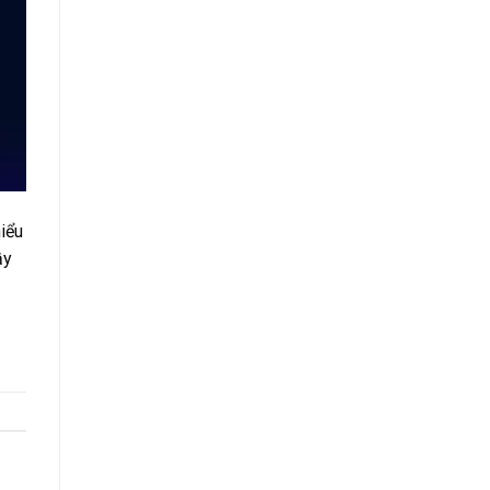
iểu
ầy