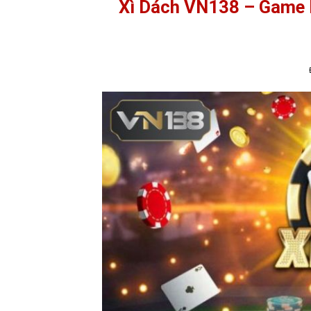
Xì Dách VN138 – Game B