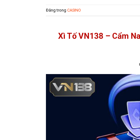
Đăng trong
CASINO
Xì Tố VN138 – Cẩm N