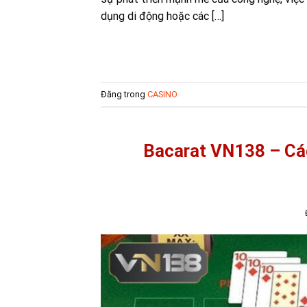
dụng di động hoặc các […]
Đăng trong
CASINO
Bacarat VN138 – Cá