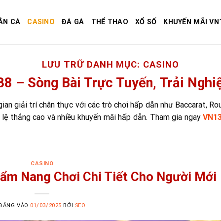
ẮN CÁ
CASINO
ĐÁ GÀ
THỂ THAO
XỔ SỐ
KHUYẾN MÃI VN
LƯU TRỮ DANH MỤC:
CASINO
8 – Sòng Bài Trực Tuyến, Trải Ngh
 giải trí chân thực với các trò chơi hấp dẫn như Baccarat, Roul
tỷ lệ thắng cao và nhiều khuyến mãi hấp dẫn. Tham gia ngay
VN1
CASINO
ẩm Nang Chơi Chi Tiết Cho Người Mới
ĐĂNG VÀO
01/03/2025
BỞI
SEO