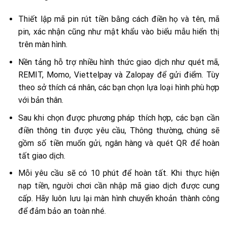
Thiết lập mã pin rút tiền bằng cách điền họ và tên, mã
pin, xác nhận cũng như mật khẩu vào biểu mẫu hiển thị
trên màn hình.
Nền tảng hỗ trợ nhiều hình thức giao dịch như quét mã,
REMIT, Momo, Viettelpay và Zalopay để gửi điểm. Tùy
theo sở thích cá nhân, các bạn chọn lựa loại hình phù hợp
với bản thân.
Sau khi chọn được phương pháp thích hợp, các bạn cần
điền thông tin được yêu cầu, Thông thường, chúng sẽ
gồm số tiền muốn gửi, ngân hàng và quét QR để hoàn
tất giao dịch.
Mỗi yêu cầu sẽ có 10 phút để hoàn tất. Khi thực hiện
nạp tiền, người chơi cần nhập mã giao dịch được cung
cấp. Hãy luôn lưu lại màn hình chuyển khoản thành công
để đảm bảo an toàn nhé.