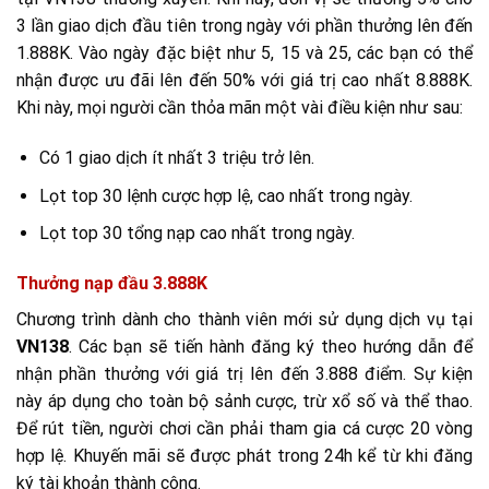
3 lần giao dịch đầu tiên trong ngày với phần thưởng lên đến
1.888K. Vào ngày đặc biệt như 5, 15 và 25, các bạn có thể
nhận được ưu đãi lên đến 50% với giá trị cao nhất 8.888K.
Khi này, mọi người cần thỏa mãn một vài điều kiện như sau:
Có 1 giao dịch ít nhất 3 triệu trở lên.
Lọt top 30 lệnh cược hợp lệ, cao nhất trong ngày.
Lọt top 30 tổng nạp cao nhất trong ngày.
Thưởng nạp đầu 3.888K
Chương trình dành cho thành viên mới sử dụng dịch vụ tại
VN138
. Các bạn sẽ tiến hành đăng ký theo hướng dẫn để
nhận phần thưởng với giá trị lên đến 3.888 điểm. Sự kiện
này áp dụng cho toàn bộ sảnh cược, trừ xổ số và thể thao.
Để rút tiền, người chơi cần phải tham gia cá cược 20 vòng
hợp lệ. Khuyến mãi sẽ được phát trong 24h kể từ khi đăng
ký tài khoản thành công.