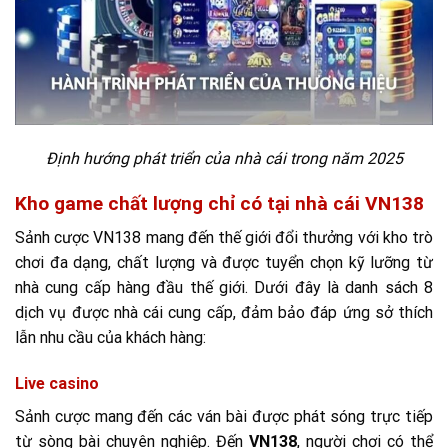
Định hướng phát triển của nhà cái trong năm 2025
Kho game chất lượng chỉ có tại nhà cái VN138
Sảnh cược VN138 mang đến thế giới đổi thưởng với kho trò
chơi đa dạng, chất lượng và được tuyển chọn kỹ lưỡng từ
nhà cung cấp hàng đầu thế giới. Dưới đây là danh sách 8
dịch vụ được nhà cái cung cấp, đảm bảo đáp ứng sở thích
lẫn nhu cầu của khách hàng:
Live casino
Sảnh cược mang đến các ván bài được phát sóng trực tiếp
từ sòng bài chuyên nghiệp. Đến
VN138
, người chơi có thể