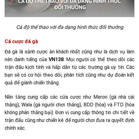
Cá độ thể thao với đa dạng hình thức đổi thưởng
Cá cược đá gà
Đá gà là sảnh cược ăn khách nhất cũng như là dịch vụ làm
nên danh tiếng của
VN138
. Mọi người có thể theo dõi các
trận đấu kịch tính và hấp dẫn từ các trường gà uy tín. Các
bạn sẽ có cơ hội theo dõi, phân tích cũng như dự đoán kết
quả để giành chiến thắng.
Nền tảng cung cấp các cửa cược như Meron (gà nhà cái
thắng), Wala (gà người chơi thắng), BDD (hòa) và FTD (hòa
không phân thắng bại). Đơn vị cung cấp thông tin chi tiết về
trận đấu cũng như chiến kê để người chơi đưa ra quyết định
chính xác.