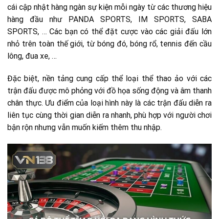
cái cập nhật hàng ngàn sự kiện mỗi ngày từ các thương hiệu
hàng đầu như PANDA SPORTS, IM SPORTS, SABA
SPORTS, … Các bạn có thể đặt cược vào các giải đấu lớn
nhỏ trên toàn thế giới, từ bóng đó, bóng rổ, tennis đến cầu
lông, đua xe, …
Đặc biệt, nền tảng cung cấp thể loại thể thao ảo với các
trận đấu được mô phỏng với đồ họa sống động và âm thanh
chân thực. Ưu điểm của loại hình này là các trận đấu diễn ra
liên tục cùng thời gian diễn ra nhanh, phù hợp với người chơi
bận rộn nhưng vẫn muốn kiếm thêm thu nhập.