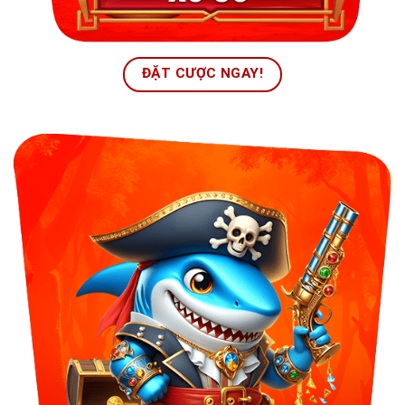
ĐẶT CƯỢC NGAY!