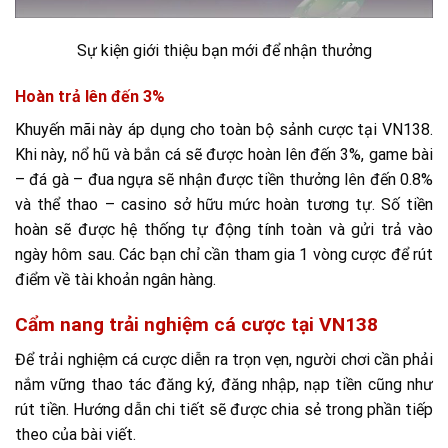
Sự kiện giới thiệu bạn mới để nhận thưởng
Hoàn trả lên đến 3%
Khuyến mãi này áp dụng cho toàn bộ sảnh cược tại VN138.
Khi này, nổ hũ và bắn cá sẽ được hoàn lên đến 3%, game bài
– đá gà – đua ngựa sẽ nhận được tiền thưởng lên đến 0.8%
và thể thao – casino sở hữu mức hoàn tương tự. Số tiền
hoàn sẽ được hệ thống tự động tính toàn và gửi trả vào
ngày hôm sau. Các bạn chỉ cần tham gia 1 vòng cược để rút
điểm về tài khoản ngân hàng.
Cẩm nang trải nghiệm cá cược tại VN138
Để trải nghiệm cá cược diễn ra trọn vẹn, người chơi cần phải
nắm vững thao tác đăng ký, đăng nhập, nạp tiền cũng như
rút tiền. Hướng dẫn chi tiết sẽ được chia sẻ trong phần tiếp
theo của bài viết.