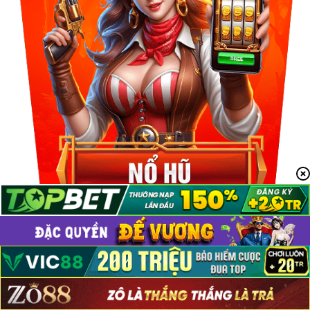
ĐẶT CƯỢC NGAY!