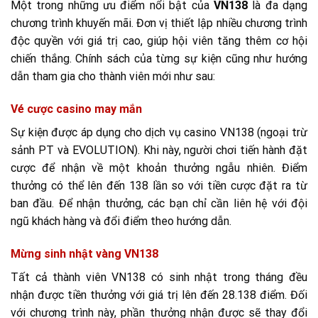
Một trong những ưu điểm nổi bật của
VN138
là đa dạng
chương trình khuyến mãi. Đơn vị thiết lập nhiều chương trình
độc quyền với giá trị cao, giúp hội viên tăng thêm cơ hội
chiến thắng. Chính sách của từng sự kiện cũng như hướng
dẫn tham gia cho thành viên mới như sau:
Vé cược casino may mắn
Sự kiện được áp dụng cho dịch vụ casino VN138 (ngoại trừ
sảnh PT và EVOLUTION). Khi này, người chơi tiến hành đặt
cược để nhận về một khoản thưởng ngẫu nhiên. Điểm
thưởng có thể lên đến 138 lần so với tiền cược đặt ra từ
ban đầu. Để nhận thưởng, các bạn chỉ cần liên hệ với đội
ngũ khách hàng và đổi điểm theo hướng dẫn.
Mừng sinh nhật vàng VN138
Tất cả thành viên VN138 có sinh nhật trong tháng đều
nhận được tiền thưởng với giá trị lên đến 28.138 điểm. Đối
với chương trình này, phần thưởng nhận được sẽ thay đổi