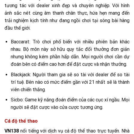
tương tác với dealer xinh đẹp và chuyên nghiệp. Với hình
ảnh sắc nét cùng âm thanh chân thực, hứa hẹn mang đến
trải nghiệm kịch tính như đang ngồi chơi tại sòng bài hàng
đầu thế giới.
Baccarat: Trò chơi phổ biến với nhiều phiên bản khác
nhau. Bộ môn này sở hữu quy tắc đổi thưởng đơn giản
nhưng không kém phần hấp dẫn. Mọi người chơi cần dự
đoán bên có điểm cao hơn để đặt cược và nhận thưởng.
Blackjack: Người tham gia sẽ so tài với dealer để so tài
trí tuệ. Bên nào có mức điểm gần với 21 nhất sẽ là thành
viên chiến thắng.
Sicbo: Game kỹ năng đoán điểm của các cục xí ngầu. Mọi
người sẽ đặt cược vào cửa cược tương ứng.
Cá độ thể thao
VN138
nổi tiếng với dịch vụ cá độ thể thao trực tuyến. Nhà