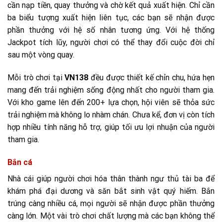
cần nạp tiền, quay thưởng và chờ kết quả xuất hiện. Chỉ cần
ba biểu tượng xuất hiện liên tục, các bạn sẽ nhận được
phần thưởng với hệ số nhân tương ứng. Với hệ thống
Jackpot tích lũy, người chơi có thể thay đổi cuộc đời chỉ
sau một vòng quay.
Mỗi trò chơi tại
VN138
đều được thiết kế chỉn chu, hứa hẹn
mang đến trải nghiệm sống động nhất cho người tham gia.
Với kho game lên đến 200+ lựa chọn, hội viên sẽ thỏa sức
trải nghiệm mà không lo nhàm chán. Chưa kể, đơn vị còn tích
hợp nhiều tính năng hỗ trợ, giúp tối ưu lợi nhuận của người
tham gia.
Bắn cá
Nhà cái giúp người chơi hóa thân thành ngư thủ tài ba để
khám phá đại dương và săn bắt sinh vật quý hiếm. Bắn
trúng càng nhiều cá, mọi người sẽ nhận được phần thưởng
càng lớn. Một vài trò chơi chất lượng mà các bạn không thể